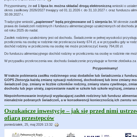
Przypominamy, że
od 1 lipca br. można składać drogą elektroniczną
wnioski o ustale
okres zasiłkowy 2026/2027 trwający od 01.11.2026 r. do 31.10.2027 r. oraz funduszu alim
30.09.2027 r.
Tradycyjne wnioski
„papierowe” będą przyjmowane od 1 sierpnia br.
W okresie zasił
prawa do świadczeń rodzinnych i funduszu alimentacyjnego uzależnionych od dochodu j
od roku 2025 do nadal.
Zasiłek rodzinny uzależniony jest od dochodu. Świadczenie w pełnej wysokości przysługu
przeliczeniu na osobę w rodzinie nie przekracza kwoty 674 zł, a w przypadku gdy w rodz
dochód rodziny w przeliczeniu na osobę nie może przekroczyć kwoty 764,00 zł.
Do funduszu alimentacyjnego dochód rodziny w przeliczeniu na osobę w rodzinie nie mo
W przypadku przekroczenia ww. dochodu świadczenie przysługuje w formie złotówka za 
Przypominamy!
W trakcie pobierania zasiłku rodzinnego oraz dodatków lub świadczenia z fundus
GOPS Złotoryja każdą zmianę sytuacji rodzinnej, dochodowej lub inne zmiany m
świadczeń (np. zmiany w liczbie członków rodziny, zmiany stanu cywilnego, zmi
dochodu lub jego utraty, zaprzestanie nauki w szkole lub szkole wyższej, zmiana 
Niepoinformowanie instytucji wypłacającej zasiłek rodzinny lub fundusz alimen
nienależnie pobranych świadczeń, a w konsekwencji koniecznością ich zwrotu w
Oszukańcze inwestycje – jak się przed nimi ustrze
ofiarą przestępców
poniedziałek, 25, maj 2026 13:32