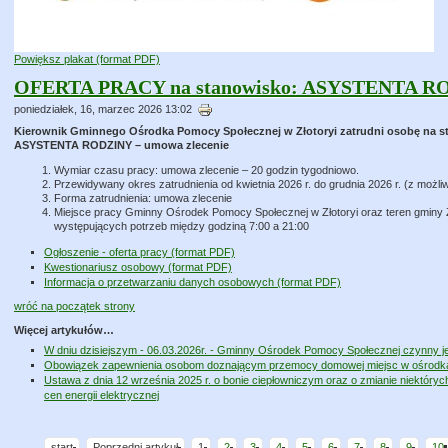
Powiększ plakat (format PDF)
OFERTA PRACY na stanowisko: ASYSTENTA ROD
poniedziałek, 16, marzec 2026 13:02
Kierownik Gminnego Ośrodka Pomocy Społecznej w Złotoryi zatrudni osobę na s
ASYSTENTA RODZINY – umowa zlecenie
Wymiar czasu pracy: umowa zlecenie – 20 godzin tygodniowo.
Przewidywany okres zatrudnienia od kwietnia 2026 r. do grudnia 2026 r. (z moż
Forma zatrudnienia: umowa zlecenie
Miejsce pracy Gminny Ośrodek Pomocy Społecznej w Złotoryi oraz teren gminy 
występujących potrzeb między godziną 7:00 a 21:00
Ogłoszenie - oferta pracy (format PDF)
Kwestionariusz osobowy (format PDF)
Informacja o przetwarzaniu danych osobowych (format PDF)
wróć na początek strony
Więcej artykułów…
W dniu dzisiejszym - 06.03.2026r. - Gminny Ośrodek Pomocy Społecznej czynny j
Obowiązek zapewnienia osobom doznającym przemocy domowej miejsc w ośrodk
Ustawa z dnia 12 września 2025 r. o bonie ciepłowniczym oraz o zmianie niektóry
cen energii elektrycznej
start
Poprzedni artykuł
1
2
3
4
5
6
7
8
9
10