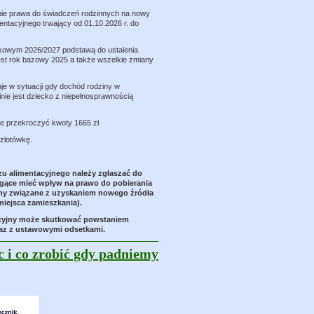
nie prawa do świadczeń rodzinnych na nowy
entacyjnego trwający od 01.10.2026 r. do
kowym 2026/2027 podstawą do ustalenia
est rok bazowy 2025 a także wszelkie zmiany
je w sytuacji gdy dochód rodziny w
inie jest dziecko z niepełnosprawnością
że przekroczyć kwoty 1665 zł
złotówkę.
zu alimentacyjnego należy zgłaszać do
ogące mieć wpływ na prawo do pobierania
any związane z uzyskaniem nowego źródła
miejsca zamieszkania).
tacyjny może skutkować powstaniem
raz z ustawowymi odsetkami.
c i co zrobić gdy padniemy