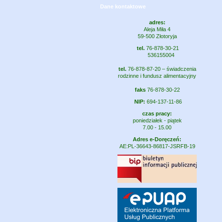
Dane kontaktowe
adres:
Aleja Miła 4
59-500 Złotoryja
tel.
76-878-30-21
536155004
tel.
76-878-87-20 – świadczenia
rodzinne i fundusz alimentacyjny
faks
76-878-30-22
NIP:
694-137-11-86
czas pracy:
poniedziałek - piątek
7.00 - 15.00
Adres e-Doręczeń:
AE:PL-36643-86817-JSRFB-19