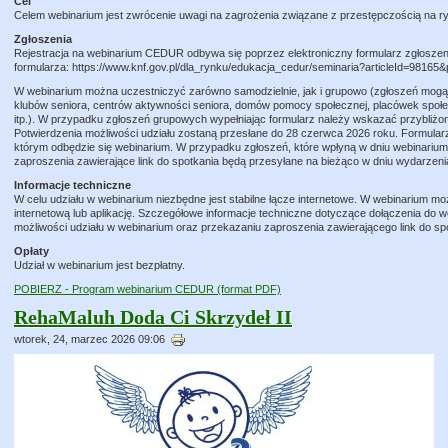
Cel
Celem webinarium jest zwrócenie uwagi na zagrożenia związane z przestępczością na r
Zgłoszenia
Rejestracja na webinarium CEDUR odbywa się poprzez elektroniczny formularz zgłoszeni
formularza: https://www.knf.gov.pl/dla_rynku/edukacja_cedur/seminaria?articleId=98165
W webinarium można uczestniczyć zarówno samodzielnie, jak i grupowo (zgłoszeń mog
klubów seniora, centrów aktywności seniora, domów pomocy społecznej, placówek społecz
itp.). W przypadku zgłoszeń grupowych wypełniając formularz należy wskazać przybliżo
Potwierdzenia możliwości udziału zostaną przesłane do 28 czerwca 2026 roku. Formular
którym odbędzie się webinarium. W przypadku zgłoszeń, które wpłyną w dniu webinarium,
zaproszenia zawierające link do spotkania będą przesyłane na bieżąco w dniu wydarzeni
Informacje techniczne
W celu udziału w webinarium niezbędne jest stabilne łącze internetowe. W webinarium m
internetową lub aplikację. Szczegółowe informacje techniczne dotyczące dołączenia do 
możliwości udziału w webinarium oraz przekazaniu zaproszenia zawierającego link do sp
Opłaty
Udział w webinarium jest bezpłatny.
POBIERZ - Program webinarium CEDUR (format PDF)
RehaMaluh Doda Ci Skrzydeł II
wtorek, 24, marzec 2026 09:06