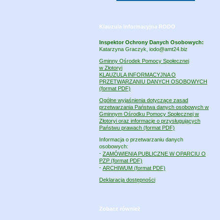
Klauzula informacyjna RODO
Inspektor Ochrony Danych Osobowych:
Katarzyna Graczyk, iodo@amt24.biz
Gminny Ośrodek Pomocy Społecznej
w Złotoryi
KLAUZULA INFORMACYJNA O
PRZETWARZANIU DANYCH OSOBOWYCH
(format PDF)
Ogólne wyjaśnienia dotyczące zasad
przetwarzania Państwa danych osobowych w
Gminnym Ośrodku Pomocy Społecznej w
Złotoryi oraz informacje o przysługujących
Państwu prawach (format PDF)
Informacja o przetwarzaniu danych
osobowych:
-
ZAMÓWIENIA PUBLICZNE W OPARCIU O
PZP (format PDF)
-
ARCHIWUM (format PDF)
Deklaracja dostępności
Zobacz również