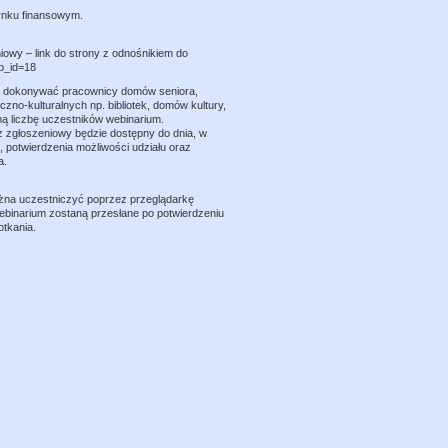
ynku finansowym.
owy – link do strony z odnośnikiem do
&p_id=18
ą dokonywać pracownicy domów seniora,
no-kulturalnych np. bibliotek, domów kultury,
ną liczbę uczestników webinarium.
z zgłoszeniowy będzie dostępny do dnia, w
 potwierdzenia możliwości udziału oraz
a.
ożna uczestniczyć poprzez przeglądarkę
webinarium zostaną przesłane po potwierdzeniu
otkania.