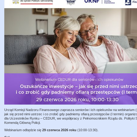
Urząd Komisji Nadzoru Finansowego zaprasza seniorów i ich opiekunów na webinarium (
jak się przed nimi ustrzec i co zrobić gdy padniemy ofiarą przestępców (I termin) orga
dla Uczestników Rynku – CEDUR, we współpracy z Pełnomocnikiem Rządu ds. Polityki 
Komendą Główną Policji.
Webinarium odbędzie się
29 czerwca 2026 roku
(10:00-13:30).