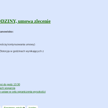
ZINY, umowa zlecenie
tanowisko:
liwością kontynuowania umowy)
Złotoryja w godzinach wynikających z
est do godz.13:30
ach wsparcia
ch ustaw w celu ograniczenia wysokości
Następny artykuł
koniec